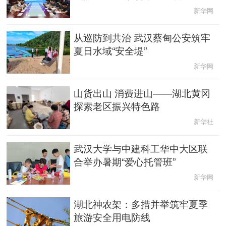
新华网
English
Español
Français
عربى
从巡防到共治 武汉蔡甸公安筑牢
Русский язык
日本語
한국어
夏日水域“安全堤”
新华网
Deutsch
Português
山货出山 消费进山——湖北黄冈
探索老区振兴特色路
新华社
武汉大学与中建科工华中大区联
合举办暑期“爱心托管班”
新华网
湖北神农架：多措并举筑牢夏季
旅游安全用电防线