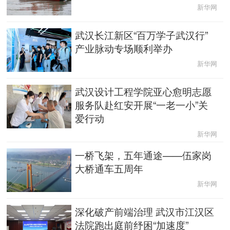
新华网
辽宁
吉林
上海
江苏
武汉长江新区“百万学子武汉行”
产业脉动专场顺利举办
浙江
安徽
福建
江西
新华网
山东
河南
湖北
湖南
武汉设计工程学院亚心愈明志愿
广东
广西
海南
重庆
服务队赴红安开展“一老一小”关
爱行动
四川
贵州
云南
西藏
新华网
一桥飞架，五年通途——伍家岗
陕西
甘肃
青海
宁夏
大桥通车五周年
新疆
内蒙古
黑龙江
新华网
深化破产前端治理 武汉市江汉区
法院跑出庭前纾困“加速度”
多语种频道