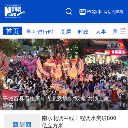
PC版本
网站无障碍
首页
网站地图
学习进行时
高层
时政
人事
国际
学习进行时
高层
时政
人事
国际
财经
网评
港澳
台湾
思客智库
全球连线
教育
科技
科创
量子
体育
千城百县看中国｜湖北恩施：“双城”共演土家
1
/
婚俗
8
文化
书画
健康
军事
南水北调中线工程调水突破800
亿立方米
访谈
视频
图片
政务