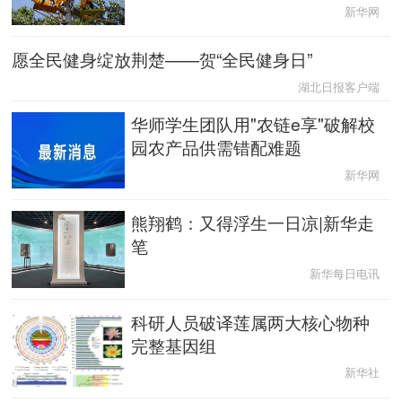
新华网
愿全民健身绽放荆楚——贺“全民健身日”
湖北日报客户端
华师学生团队用"农链e享"破解校
园农产品供需错配难题
新华网
熊翔鹤：又得浮生一日凉|新华走
笔
新华每日电讯
科研人员破译莲属两大核心物种
完整基因组
新华社