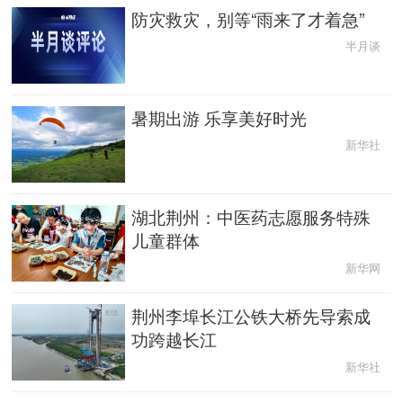
防灾救灾，别等“雨来了才着急”
半月谈
暑期出游 乐享美好时光
新华社
湖北荆州：中医药志愿服务特殊
儿童群体
新华网
荆州李埠长江公铁大桥先导索成
功跨越长江
新华社