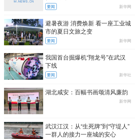
新华网
要闻
中央文件
金融
汽车
食品
避暑夜游 消费焕新 看一座工业城
人居
信息化
数字经济
学术中国
市的夏日文旅之变
新华网
要闻
乡村振兴
溯源中国
城市
旅游
我国首台掘爆机“翔龙号”在武汉
能源
会展
彩票
娱乐
下线
新华社
要闻
时尚
悦读
公益
一带一路
湖北咸安：百幅书画颂清风廉韵
亚太网
上市公司
文化产业
新华网
地方频道
武汉江汉：从“生死牌”到“守堤人”
一群人的接力一座城的安心
北京
天津
河北
山西