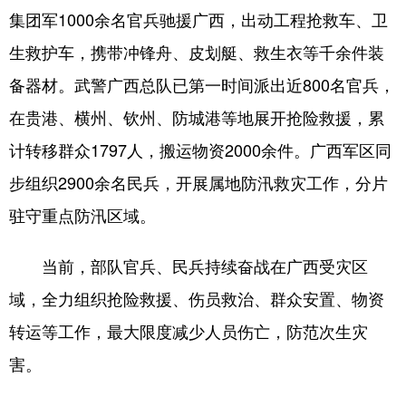
集团军1000余名官兵驰援广西，出动工程抢救车、卫
学术中国
乡村振兴
银龄
溯源中国
生救护车，携带冲锋舟、皮划艇、救生衣等千余件装
城市
旅游
能源
会展
备器材。武警广西总队已第一时间派出近800名官兵，
彩票
娱乐
时尚
悦读
在贵港、横州、钦州、防城港等地展开抢险救援，累
计转移群众1797人，搬运物资2000余件。广西军区同
公益
一带一路
亚太网
上市公司
步组织2900余名民兵，开展属地防汛救灾工作，分片
文化产业
驻守重点防汛区域。
地方频道
当前，部队官兵、民兵持续奋战在广西受灾区
域，全力组织抢险救援、伤员救治、群众安置、物资
北京
天津
河北
山西
转运等工作，最大限度减少人员伤亡，防范次生灾
辽宁
吉林
上海
江苏
害。
浙江
安徽
福建
江西