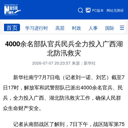
手机版
PC版本
网站无障碍
网站地图
首页
学习进行时
高层
时政
人事
国际
财
4000余名部队官兵民兵全力投入广西湖
学习进行时
高层
时政
人事
北防汛救灾
国际
财经
网评
港澳
2026-07-07 20:23:57
来源：新华社
台湾
思客智库
全球连线
教育
新华社南宁7月7日电（记者刘一诺、刘艺）截至7
科技
科创
量子
体育
日17时，解放军和武警部队已派出4000余名官兵、民
文化
书画
健康
军事
兵，全力投入广西、湖北防汛救灾工作，确保人民群
访谈
视频
图片
政务
众生命财产安全。
法律
中央文件
金融
汽车
记者从南部战区了解到，7日下午，战区陆军第75
食品
人居
信息化
数字经济