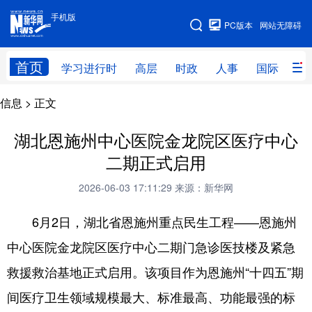
手机版
手机版
PC版本
网站无障碍
网站地图
首页
学习进行时
高层
时政
人事
国际
财
信息
> 正文
学习进行时
高层
时政
人事
国际
财经
网评
港澳
湖北恩施州中心医院金龙院区医疗中心
二期正式启用
台湾
思客智库
全球连线
教育
2026-06-03 17:11:29
来源：新华网
科技
科创
量子
体育
6月2日，湖北省恩施州重点民生工程——恩施州
文化
书画
健康
军事
中心医院金龙院区医疗中心二期门急诊医技楼及紧急
访谈
视频
图片
政务
救援救治基地正式启用。该项目作为恩施州“十四五”期
法律
中央文件
金融
汽车
间医疗卫生领域规模最大、标准最高、功能最强的标
食品
人居
信息化
数字经济