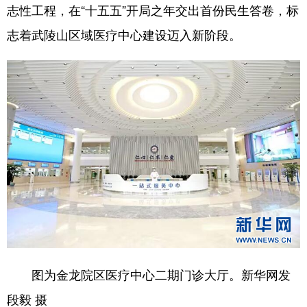
志性工程，在“十五五”开局之年交出首份民生答卷，标
学术中国
乡村振兴
银龄
溯源中国
志着武陵山区域医疗中心建设迈入新阶段。
城市
旅游
能源
会展
彩票
娱乐
时尚
悦读
公益
一带一路
亚太网
上市公司
文化产业
地方频道
北京
天津
河北
山西
辽宁
吉林
上海
江苏
图为金龙院区医疗中心二期门诊大厅。新华网发
浙江
安徽
福建
江西
段毅 摄