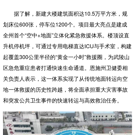
山东
河南
湖北
湖南
据了解，新建大楼建筑面积达10.5万平方米，规
广东
广西
海南
重庆
划床位600张，停车位1200个。项目最大亮点是建成
四川
贵州
云南
西藏
全州首个“空中+地面”立体化紧急救援体系。楼顶设直
陕西
甘肃
青海
宁夏
升机停机坪，可通过专用电梯直达ICU与手术室，构建
新疆
内蒙古
黑龙江
起覆盖300公里半径的“黄金一小时”救援圈，为武陵山
区急危重症患者打通快速生命通道。恩施州卫健委相
多语种频道
关负责人表示，这一体系实现了从传统地面转运向空
地一体救援的历史性跨越，将全面承担重大灾害事故
English
Español
Français
عربى
和突发公共卫生事件的快速转运与高效救治任务。
Русский язык
日本語
한국어
Deutsch
Português