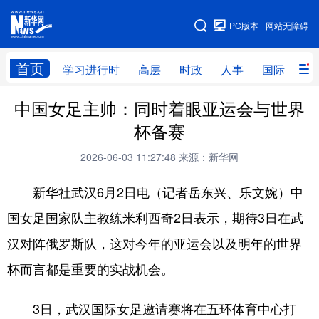
手机版
PC版本
网站无障碍
网站地图
首页
学习进行时
高层
时政
人事
国际
财
中国女足主帅：同时着眼亚运会与世界
学习进行时
高层
时政
人事
杯备赛
国际
财经
网评
港澳
2026-06-03 11:27:48
来源：新华网
台湾
思客智库
全球连线
教育
新华社武汉6月2日电（记者岳东兴、乐文婉）中
科技
科创
量子
体育
国女足国家队主教练米利西奇2日表示，期待3日在武
文化
书画
健康
军事
汉对阵俄罗斯队，这对今年的亚运会以及明年的世界
访谈
视频
图片
政务
杯而言都是重要的实战机会。
法律
中央文件
金融
汽车
3日，武汉国际女足邀请赛将在五环体育中心打
食品
人居
信息化
数字经济