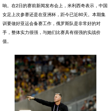
响。在2日的赛前新闻发布会上，米利西奇表示，中国
学术中国
乡村振兴
银龄
溯源中国
女足上次参赛还是在亚洲杯，距今已近80天。本期集
城市
旅游
能源
会展
训要做好亚运会备赛工作，俄罗斯队是非常好的对
彩票
娱乐
时尚
悦读
手，整体实力很强，与她们比赛具有很强的实战价
值。
公益
一带一路
亚太网
上市公司
文化产业
地方频道
北京
天津
河北
山西
辽宁
吉林
上海
江苏
浙江
安徽
福建
江西