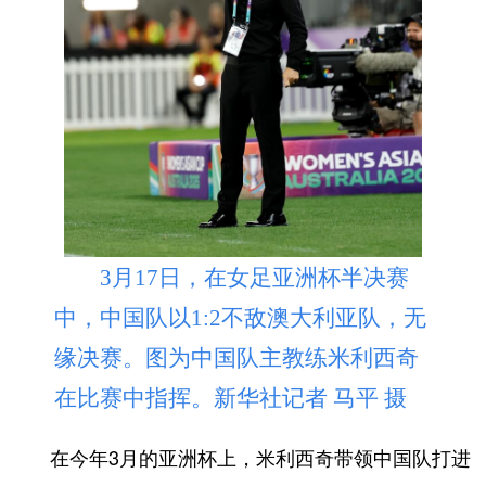
山东
河南
湖北
湖南
广东
广西
海南
重庆
四川
贵州
云南
西藏
陕西
甘肃
青海
宁夏
新疆
内蒙古
黑龙江
多语种频道
3月17日，在女足亚洲杯半决赛
中，中国队以1:2不敌澳大利亚队，无
English
Español
Français
عربى
缘决赛。图为中国队主教练米利西奇
Русский язык
日本語
한국어
在比赛中指挥。新华社记者 马平 摄
Deutsch
Português
在今年3月的亚洲杯上，米利西奇带领中国队打进