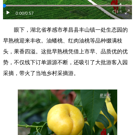
学术中国
乡村振兴
银龄
溯源中国
0:00
/0:57
城市
旅游
能源
会展
眼下，湖北省孝感市孝昌县丰山镇一处生态园的
彩票
娱乐
时尚
悦读
早熟桃迎来丰收。油蟠桃、红肉油桃等品种缀满枝
公益
一带一路
亚太网
上市公司
头，果香四溢。这批早熟桃凭借上市早、品质优的优
势，不仅线下订单源源不断，还吸引了大批游客入园
文化产业
采摘，带火了当地乡村采摘游。
地方频道
北京
天津
河北
山西
辽宁
吉林
上海
江苏
浙江
安徽
福建
江西