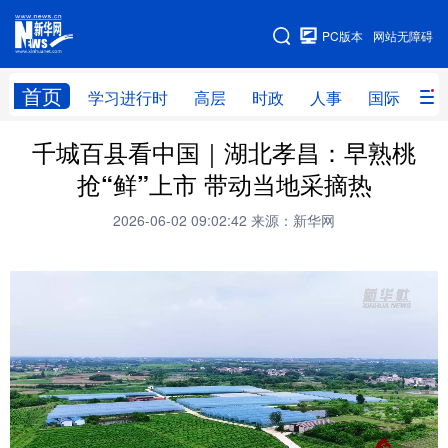
手机版
PC版本
网站无障碍
网站地图
首页
学习进行时
高层
时政
人事
国际
财
千城百县看中国｜湖北孝昌：早熟桃
学习进行时
高层
时政
人事
抢“鲜”上市 带动当地采摘热
国际
财经
网评
港澳
2026-06-02 09:02:42
来源：新华网
台湾
思客智库
全球连线
教育
科技
科创
量子
体育
文化
书画
健康
军事
访谈
视频
图片
政务
法律
中央文件
金融
汽车
食品
人居
信息化
数字经济