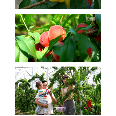
山东
河南
湖北
湖南
广东
广西
海南
重庆
四川
贵州
云南
西藏
陕西
甘肃
青海
宁夏
新疆
内蒙古
黑龙江
多语种频道
English
Español
Français
عربى
Русский язык
日本語
한국어
Deutsch
Português