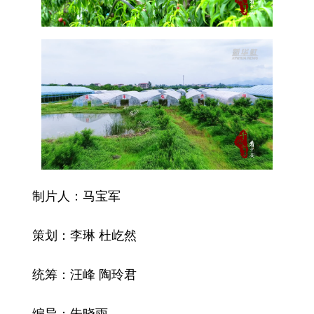
制片人：马宝军
策划：李琳 杜屹然
统筹：汪峰 陶玲君
编导：朱晓雨