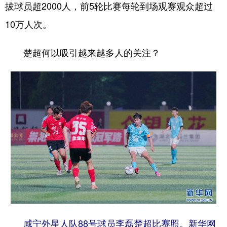
拔球员超2000人，前5轮比赛每轮到场观赛观众超过
学术中国
乡村振兴
银龄
溯源中国
10万人次。
城市
旅游
能源
会展
楚超何以吸引越来越多人的关注？
彩票
娱乐
时尚
悦读
公益
一带一路
亚太网
上市公司
文化产业
地方频道
北京
天津
河北
山西
辽宁
吉林
上海
江苏
浙江
安徽
福建
江西
咸宁外星人队88号球员李磊楚超比赛照。新华网