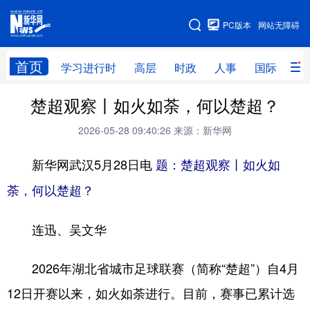
手机版
PC版本
网站无障碍
网站地图
首页
学习进行时
高层
时政
人事
国际
财
楚超观察丨如火如荼，何以楚超？
学习进行时
高层
时政
人事
2026-05-28 09:40:26
来源：新华网
国际
财经
网评
港澳
新华网武汉5月28日电
台湾
思客智库
题：楚超观察丨如火如
全球连线
教育
荼，何以楚超？
科技
科创
量子
体育
文化
书画
健康
军事
连迅、吴文华
访谈
视频
图片
政务
2026年湖北省城市足球联赛（简称“楚超”）自4月
法律
中央文件
金融
汽车
12日开赛以来，如火如荼进行。目前，赛事已累计选
食品
人居
信息化
数字经济