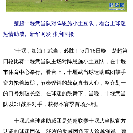
楚超十堰武当队对阵恩施小土豆队，看台上球迷
热情助威。新华网发 张启国摄
“十堰，加油！武当，必胜！”5月16日晚，楚超第
四轮比赛十堰武当队主场对阵恩施小土豆队，在十堰
市体育中心举行。看台上，十堰武当球迷助威团鼓手
奋力抡着鼓槌，节奏铿锵的鼓点直击人心，整齐划一
的口号划破长空。在球迷的鼓舞下，当晚，十堰武当
队以3:1战胜对手，获得本赛季首场胜利。
十堰武当球迷助威团是楚超联赛十堰武当队官方
认证的球迷团体。38岁的助威团负责人徐越洋说，楚