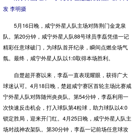
山东
河南
湖北
湖南
发 李明摄
广东
广西
海南
重庆
5月16日晚，咸宁外星人队主场对阵荆门金龙泉
四川
贵州
云南
西藏
队。第20分钟，咸宁外星人队88号球员李磊凭借一记
陕西
甘肃
青海
宁夏
精彩任意球破门，为球队首开纪录，瞬间点燃全场气
新疆
内蒙古
黑龙江
氛。最终，咸宁外星人队以1:0取得本场胜利。
自楚超开赛以来，李磊一直表现耀眼，获得广大
多语种频道
球迷认可。4月18日晚，楚超咸宁赛区首轮主场比赛咸
English
Español
Français
عربى
宁外星人队对阵随州炎炎队。第54分钟，李磊利用一
Русский язык
日本語
한국어
次快速反击机会，打入球队第4粒球，助力球队以4:0
Deutsch
Português
锁定胜局，迎来开门红。4月25日晚，咸宁外星人队主
场对战神农架队。第30分钟，李磊一记前场任意球攻