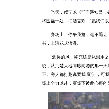
当天，咸宁以《“宁” 遇知己，共
将围坐一处，把酒言欢。“愿我们以
赛场上，你争我抢，毫不退让；赛
书，上演花式浪漫。
“念你的风，终究还是从涢水之滨
说，从荆楚大地同脉同源的那一天
下。旁人都打趣说要我‘赢宁’，可
场上全力以赴，赛场下彼此心疼的