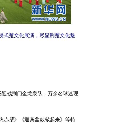
沉浸式楚文化展演，尽显荆楚文化魅
主场迎战荆门金龙泉队，万余名球迷现
火赤壁》《迎宾盆鼓敲起来》等特