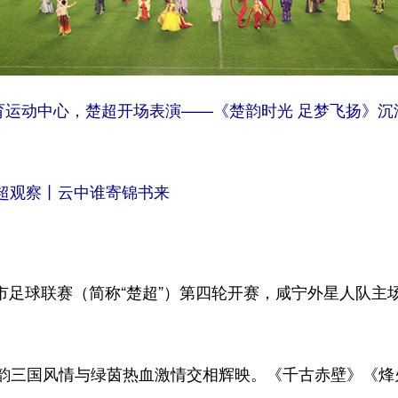
体育运动中心，楚超开场表演——《楚韵时光 足梦飞扬》
超观察丨云中谁寄锦书来
市足球联赛（简称“楚超”）第四轮开赛，咸宁外星人队
三国风情与绿茵热血激情交相辉映。《千古赤壁》《烽