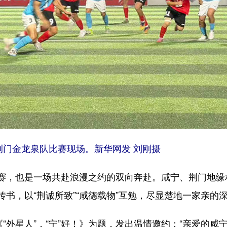
荆门金龙泉队比赛现场。新华网发 刘刚摄
，也是一场共赴浪漫之约的双向奔赴。咸宁、荆门地缘
书，以“荆诚所致”“咸德载物”互勉，尽显楚地一家亲的
外星人”，“宁”好！》为题，发出温情邀约：“亲爱的咸