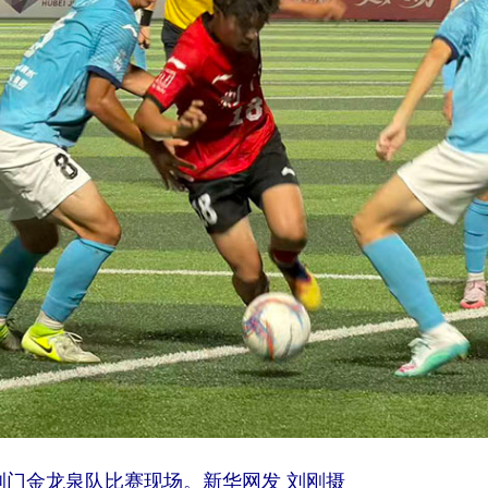
荆门金龙泉队比赛现场。新华网发 刘刚摄