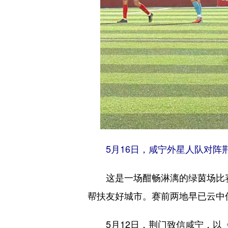
5月16日，咸宁外星人队对阵
这是一场酣畅淋漓的绿茵场比赛
帮扶友好城市。赛前两地早已云中传
5月12日，荆门致信咸宁，以《“