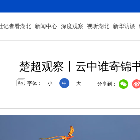
社记者看湖北
新闻中心
深度观察
视听湖北
新华访谈
楚超观察丨云中谁寄锦
字体：
小
中
大
分享到：