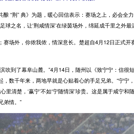
酿 “荆” 典》为题，暖心回信表示：赛场之上，必会全
足球之名，让‘荆咸情深’在绿茵场外，绵延成千里之外最
场外，你侬我侬，情深意长。楚超自4月12日正式开
吹到了幕阜山麓。”4月14日，随州以《致宁宁：信很
起，数千年来，两地早就是心贴着心的手足兄弟。“宁宁
我心里清楚，‘赢宁’不如‘宁随情深’珍贵。这是属于咸宁
兄弟情。”