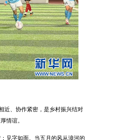
相近、协作紧密，是乡村振兴结对
深厚情谊。
宁：见字如面。当五月的风从漳河的