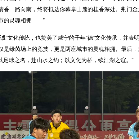
清香一路向南，终将抵达你幕阜山麓的桂香深处。荆门金
市的灵魂相拥……”
”文化传统，也赞美了咸宁的千年“德”文化传承，并表明
仅是绿茵场上的竞技，更是两座城市的灵魂相拥。最后，
——以足球之名，赴山水之约；以文化为桥，续江湖之谊。”