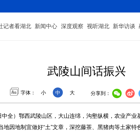
社记者看湖北
新闻中心
深度观察
视听湖北
新华访谈
武陵山间话振兴
字体：
小
中
大
分享到：
中全）鄂西武陵山区，大山连绵，沟壑纵横，农业产业
当地因地制宜做好“土”文章，深挖藤茶、黑猪肉等土家特