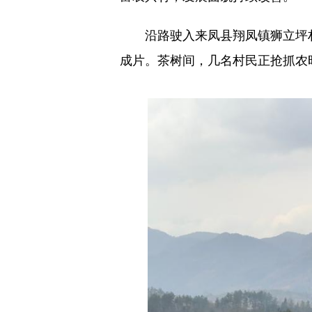
沿路驶入来凤县翔凤镇狮立坪村
成片。茶树间，几名村民正抢抓农