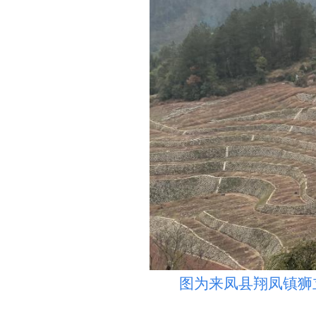
图为来凤县翔凤镇狮立坪