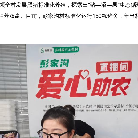
领全村发展黑猪标准化养殖，探索出“猪—沼—果”生态循
养双赢。目前，彭家沟村标准化运行150栋猪舍，年出栏