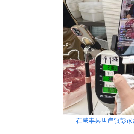
在咸丰县唐崖镇彭家沟村