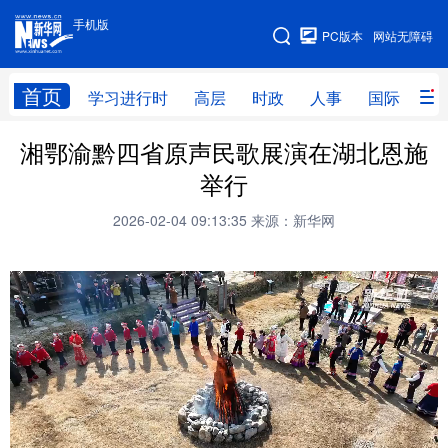
手机版
手机版
PC版本
网站无障碍
网站地图
首页
学习进行时
高层
时政
人事
国际
财
湘鄂渝黔四省原声民歌展演在湖北恩施
学习进行时
高层
时政
人事
举行
国际
财经
网评
港澳
2026-02-04 09:13:35
来源：新华网
台湾
思客智库
全球连线
教育
科技
科创
量子
体育
文化
书画
健康
军事
访谈
视频
图片
政务
法律
中央文件
金融
汽车
食品
人居
信息化
数字经济