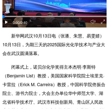
学术中国
乡村振兴
银龄
溯源中国
城市
旅游
能源
会展
0:00
/0:40
彩票
娱乐
时尚
悦读
新华网武汉10月13日电（张潘、朱慧、易雯婧）
公益
一带一路
亚太网
上市公司
10月13日，为期三天的2025国际光化学技术与产业大
文化产业
会在武汉圆满落幕。
闭幕式上，诺贝尔化学奖得主本杰明·李斯特
地方频道
（Benjamin List）教授，美国国家科学院院士埃里克·
北京
天津
河北
山西
卡雷拉（Erick M. Carreira）教授，中国科学院佟振合
辽宁
吉林
上海
江苏
院士、游书力院士，大会主办单位华中师范大学、湖
浙江
安徽
福建
江西
北省科学技术厅、武汉市科技创新局、青山区人民政