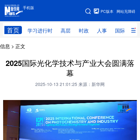
手机版
手机版
PC版本
网站无障碍
网站地图
首页
学习进行时
高层
时政
人事
国际
财
信息
> 正文
学习进行时
高层
时政
人事
国际
财经
网评
港澳
2025国际光化学技术与产业大会圆满落
幕
台湾
思客智库
全球连线
教育
2025-10-13 21:01:25
来源：新华网
科技
科创
量子
体育
文化
书画
健康
军事
访谈
视频
图片
政务
法律
中央文件
金融
汽车
食品
人居
信息化
数字经济