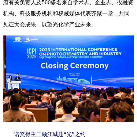
府有关负责人及500多名来自学术界、企业界、投融资
山东
河南
湖北
湖南
机构、科技服务机构和权威媒体代表齐聚一堂，共同
广东
广西
海南
重庆
见证大会成果，展望光化学产业未来。
四川
贵州
云南
西藏
陕西
甘肃
青海
宁夏
新疆
内蒙古
黑龙江
多语种频道
English
Español
Français
عربى
Русский язык
日本語
한국어
Deutsch
Português
诺奖得主三顾江城赴“光”之约