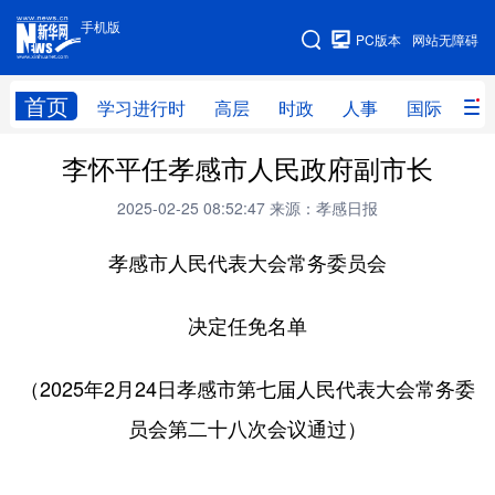
手机版
手机版
PC版本
网站无障碍
网站地图
首页
学习进行时
高层
时政
人事
国际
财
李怀平任孝感市人民政府副市长
学习进行时
高层
时政
人事
2025-02-25 08:52:47
来源：孝感日报
国际
财经
网评
港澳
台湾
孝感市人民代表大会常务委员会
思客智库
全球连线
教育
科技
科创
量子
体育
决定任免名单
文化
书画
健康
军事
（2025年2月24日孝感市第七届人民代表大会常务委
访谈
视频
图片
政务
员会第二十八次会议通过）
法律
中央文件
金融
汽车
食品
人居
信息化
数字经济